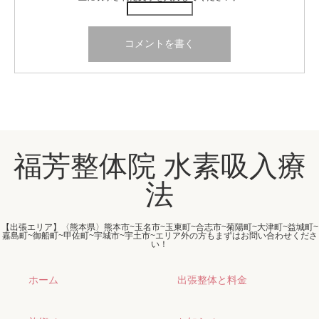
福芳整体院 水素吸入療
法
【出張エリア】〈熊本県〉熊本市~玉名市~玉東町~合志市~菊陽町~大津町~益城町~
嘉島町~御船町~甲佐町~宇城市~宇土市~エリア外の方もまずはお問い合わせくださ
い！
ホーム
出張整体と料金